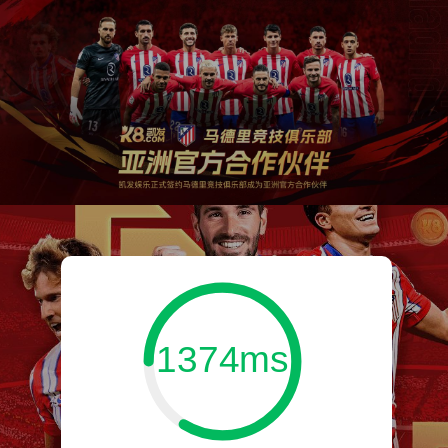
1374ms